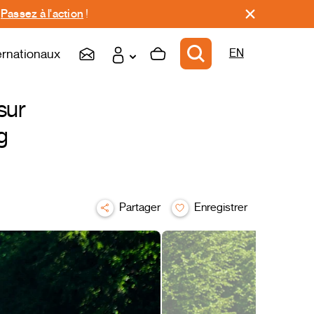
.
Passez à l'action
!
ernationaux
EN
sur
g
Partager
Enregistrer