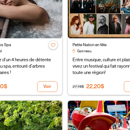
os Spa
Petite Nation en fête
d
Gatineau
z d'un 4 heures de détente
Entre musique, culture et plais
au spa, entouré d'arbres
vivez un festival qui fait rayon
ires !
toute une région!
00$
22,20$
Voir
27,74$