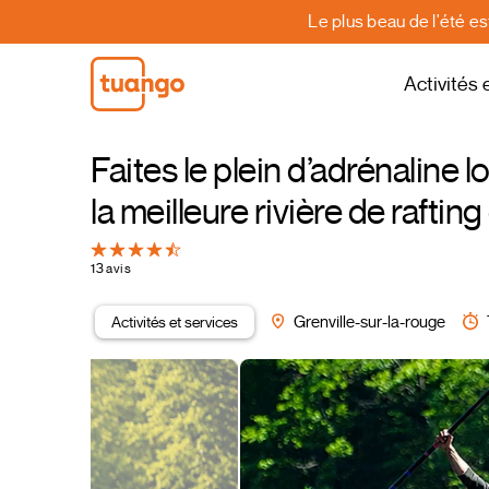
Le plus beau de l'été e
Activités 
Faites le plein d’adrénaline
la meilleure rivière de raft
13 avis
Activités et services
Grenville-sur-la-rouge