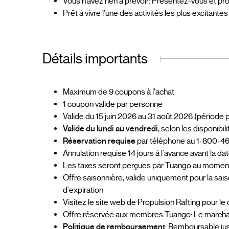
Vous n’avez rien à prévoir: Présentez-vous et prof
Prêt à vivre l’une des activités les plus excitantes
Détails importants
Maximum de 9 coupons à l'achat
1 coupon valide par personne
Valide du 15 juin 2026 au 31 août 2026 (période 
Valide du lundi au vendredi
, selon les disponibil
Réservation requise
par téléphone au 1-800-4
Annulation requise 14 jours à l'avance avant la d
Les taxes seront perçues par Tuango au moment d
Offre saisonnière, valide uniquement pour la sai
d'expiration
Visitez le site web de Propulsion Rafting pour le
Offre réservée aux membres Tuango: Le marchand
Politique de remboursement
: Remboursable jus