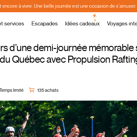
st encore à vivre. Une belle journée est une occasion de s'amuser
et services
Escapades
Idées cadeaux
Voyages int
 lors d’une demi-journée mémorable 
ing du Québec avec Propulsion Raftin
Temps limité
135 achats