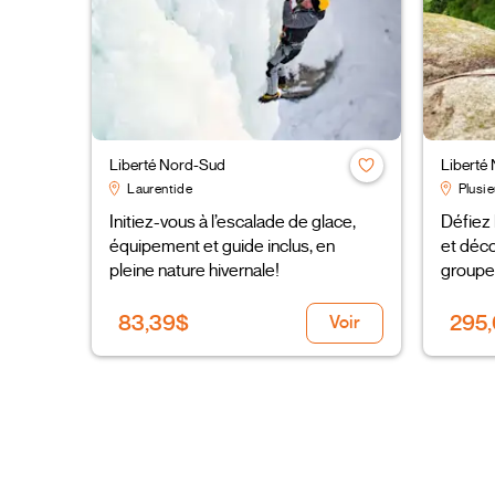
Liberté Nord-Sud
Liberté
Laurentide
Plusie
Initiez-vous à l’escalade de glace,
Défiez 
équipement et guide inclus, en
et déco
pleine nature hivernale!
groupe
83,39$
295
Voir