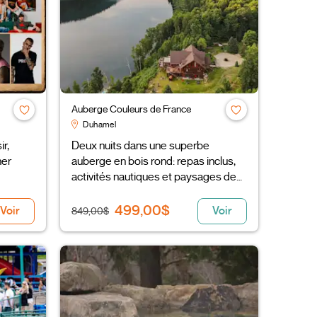
Auberge Couleurs de France
Duhamel
ir,
Deux nuits dans une superbe
ner
auberge en bois rond: repas inclus,
activités nautiques et paysages de
rêve
499,00$
Voir
Voir
849,00$