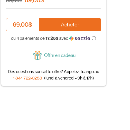
69,00$
89,00$
69,00$
Acheter
17.25$
ou 4 paiements de
avec
ⓘ
Offrir en cadeau
Des questions sur cette offre? Appelez Tuango au
1 844 722-0288
(lundi à vendredi - 9h à 17h)