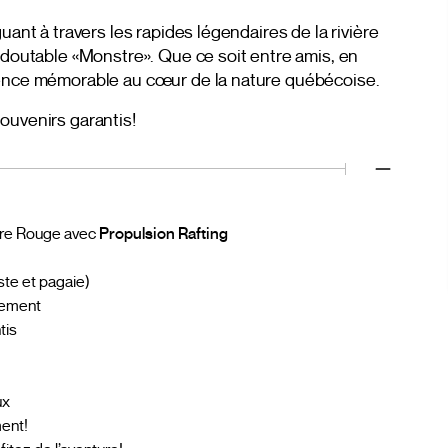
uant à travers les rapides légendaires de la rivière
redoutable «Monstre». Que ce soit entre amis, en
ience mémorable au cœur de la nature québécoise.
ouvenirs garantis!
ière Rouge avec
Propulsion Rafting
te et pagaie)
nement
tis
ux
ent!