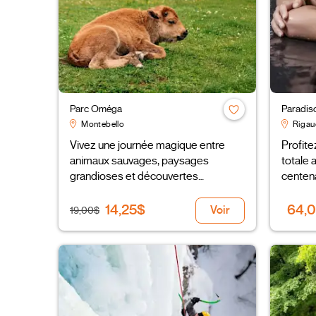
Parc Oméga
Paradis
Montebello
Rigau
Vivez une journée magique entre
Profite
animaux sauvages, paysages
totale 
grandioses et découvertes
centena
fascinantes!
14,25$
64,
Voir
19,00$