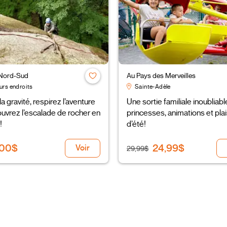
 Nord-Sud
Au Pays des Merveilles
urs endroits
Sainte-Adèle
la gravité, respirez l’aventure
Une sortie familiale inoubliab
uvrez l’escalade de rocher en
princesses, animations et plai
!
d’été!
,00$
24,99$
Voir
29,99$