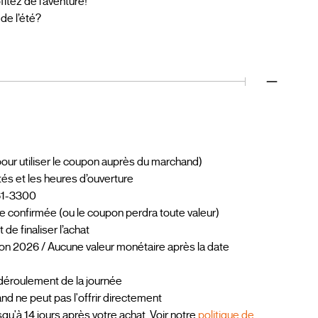
itez de l’aventure!
 de l’été?
pour utiliser le coupon auprès du marchand)
ités et les heures d’ouverture
61-3300
ate confirmée (ou le coupon perdra toute valeur)
e finaliser l’achat
son 2026 / Aucune valeur monétaire après la date
 déroulement de la journée
 ne peut pas l'offrir directement
qu'à 14 jours après votre achat. Voir notre
politique de