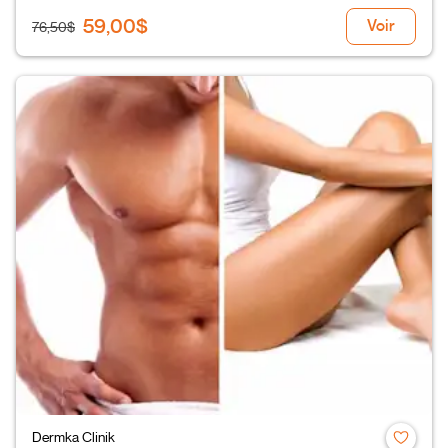
59,00$
Voir
76,50$
Dermka Clinik