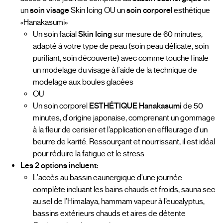
un
soin visage
Skin Icing OU un
soin corporel
esthétique
«Hanakasumi»
Un soin facial
Skin Icing
sur mesure de 60 minutes,
adapté à votre type de peau (soin peau délicate, soin
purifiant, soin découverte) avec comme touche finale
un modelage du visage à l'aide de la technique de
modelage aux boules glacées
OU
Un soin corporel
ESTHÉTIQUE Hanakasumi
de 50
minutes, d'origine japonaise, comprenant un gommage
à la fleur de cerisier et l’application en effleurage d'un
beurre de karité. Ressourçant et nourrissant, il est idéal
pour réduire la fatigue et le stress
Les 2 options incluent:
L'accès au bassin eaunergique d'une journée
complète incluant les bains chauds et froids, sauna sec
au sel de l’Himalaya, hammam vapeur à l’eucalyptus,
bassins extérieurs chauds et aires de détente