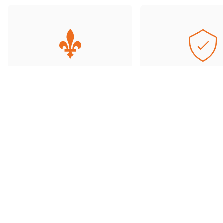
Entreprise fièrement
Offres de qualit
québécoise
transactions sécu
Basés au Québec, nous
Accédez à une grand
comprenons les besoins de
d’offres soigneu
notre clientèle et travaillons avec
sélectionnées et ré
des partenaires de confiance.
toute tranquillité d’