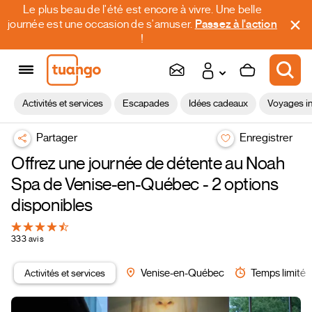
Le plus beau de l'été est encore à vivre. Une belle
journée est une occasion de s'amuser.
Passez à l'action
!
Activités et services
Escapades
Idées cadeaux
Voyages in
Partager
Enregistrer
Offrez une journée de détente au Noah
Spa de Venise-en-Québec - 2 options
disponibles
333 avis
Activités et services
Venise-en-Québec
Temps limité