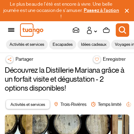
Le plus beau de l'été est encore à vivre. Une belle
journée est une occasion de s'amuser.
Passez à l'action
!
Activités et services
Escapades
Idées cadeaux
Voyages in
Partager
Enregistrer
Découvrez la Distillerie Mariana grâce à
un forfait visite et dégustation - 2
options disponibles!
Activités et services
Trois-Rivières
Temps limité