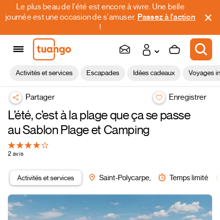
Le plus beau de l'été est encore à vivre. Une belle
journée est une occasion de s'amuser.
Passez à l'action
!
Activités et services
Escapades
Idées cadeaux
Voyages in
Partager
Enregistrer
L’été, c’est à la plage que ça se passe
au Sablon Plage et Camping
2 avis
Activités et services
Saint-Polycarpe,
Temps limité