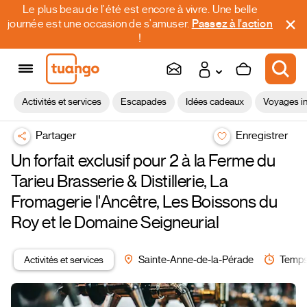
Le plus beau de l'été est encore à vivre. Une belle
journée est une occasion de s'amuser.
Passez à l'action
!
Activités et services
Escapades
Idées cadeaux
Voyages in
Partager
Enregistrer
Un forfait exclusif pour 2 à la Ferme du
Tarieu Brasserie & Distillerie, La
Fromagerie l'Ancêtre, Les Boissons du
Roy et le Domaine Seigneurial
Activités et services
Sainte-Anne-de-la-Pérade
Temps 