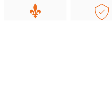
Entreprise fièrement
Offres de qualit
québécoise
transactions sécu
Basés au Québec, nous
Accédez à une grand
comprenons les besoins de
d’offres soigneu
notre clientèle et travaillons avec
sélectionnées et ré
des partenaires de confiance.
toute tranquillité d’