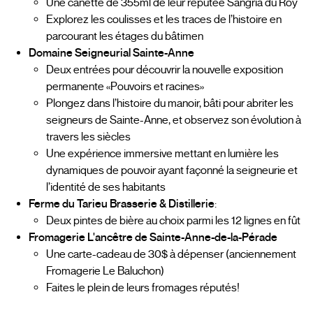
Une canette de 355ml de leur réputée Sangria du Roy
Explorez les coulisses et les traces de l’histoire en
parcourant les étages du bâtimen
Domaine Seigneurial Sainte-Anne
Deux entrées pour découvrir la nouvelle exposition
permanente «Pouvoirs et racines»
Plongez dans l’histoire du manoir, bâti pour abriter les
seigneurs de Sainte-Anne, et observez son évolution à
travers les siècles
Une expérience immersive mettant en lumière les
dynamiques de pouvoir ayant façonné la seigneurie et
l’identité de ses habitants
Ferme du Tarieu Brasserie & Distillerie
:
Deux pintes de bière au choix parmi les 12 lignes en fût
Fromagerie L'ancêtre de Sainte-Anne-de-la-Pérade
Une carte-cadeau de 30$ à dépenser (anciennement
Fromagerie Le Baluchon)
Faites le plein de leurs fromages réputés!