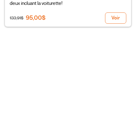
deux incluant la voiturette!
95,00$
Voir
133,91$