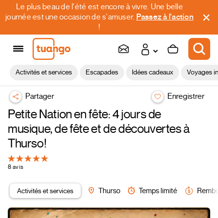
Le plus beau de l'été est encore à vivre. Une belle
journée est une occasion de s'amuser.
Passez à l'action
!
Activités et services
Escapades
Idées cadeaux
Voyages in
Partager
Enregistrer
Petite Nation en fête: 4 jours de
musique, de fête et de découvertes à
Thurso!
8 avis
Activités et services
Thurso
Temps limité
Rembo