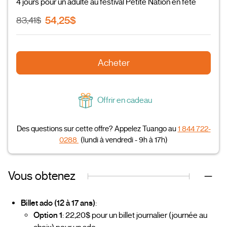
4 jours pour un adulte au festival Petite Nation en fête
54,25$
83,41$
Acheter
Offrir en cadeau
Des questions sur cette offre? Appelez Tuango au
1 844 722-
0288
(lundi à vendredi - 9h à 17h)
Vous obtenez
Billet ado (12 à 17 ans)
:
Option 1
: 22,20$ pour un billet journalier (journée au