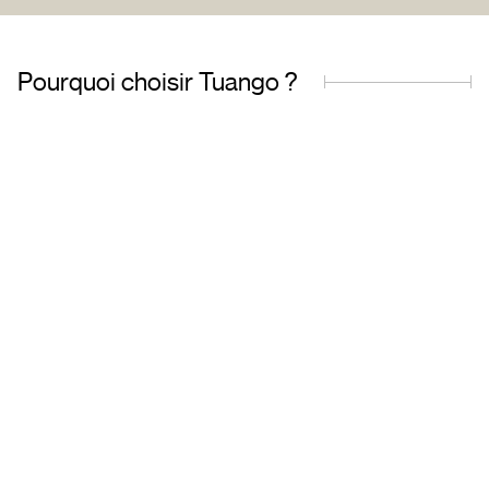
Pourquoi choisir Tuango ?
Entreprise fièrement
Offres de qualit
québécoise
transactions sécu
Basés au Québec, nous
Accédez à une grand
comprenons les besoins de
d’offres soigneu
notre clientèle et travaillons avec
sélectionnées et ré
des partenaires de confiance.
toute tranquillité d’