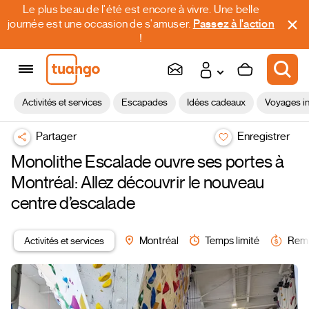
Le plus beau de l'été est encore à vivre. Une belle
journée est une occasion de s'amuser.
Passez à l'action
!
Activités et services
Escapades
Idées cadeaux
Voyages in
Partager
Enregistrer
Monolithe Escalade ouvre ses portes à
Montréal: Allez découvrir le nouveau
centre d’escalade
Activités et services
Montréal
Temps limité
Remb