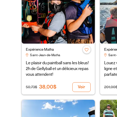
Expérience Matha
Expérie
Saint-Jean-de-Matha
Saint
Le plaisir du paintball sans les bleus!
Louez v
2h de Gellyball et un délicieux repas
ligne e
vous attendent!
parfait
38,00$
Voir
50,73$
201,00