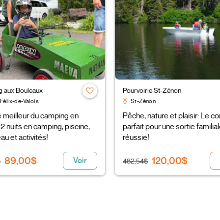
 aux Bouleaux
Pourvoirie St-Zénon
Félix-de-Valois
St-Zénon
e meilleur du camping en
Pêche, nature et plaisir: Le 
: 2 nuits en camping, piscine,
parfait pour une sortie familia
au et activités!
réussie!
89,00$
120,00$
Voir
$
482,54$