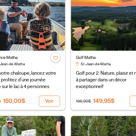
nce Matha
Golf Matha
-Jean-de-Matha
St-Jean-de-Matha
otre chaloupe, lancez votre
Golf pour 2: Nature, plaisir et
t profitez d'une journée
à partager dans un décor
e sur le lac à 4 personnes
exceptionnel!
150,00$
149,95$
Voir
$
196,90$