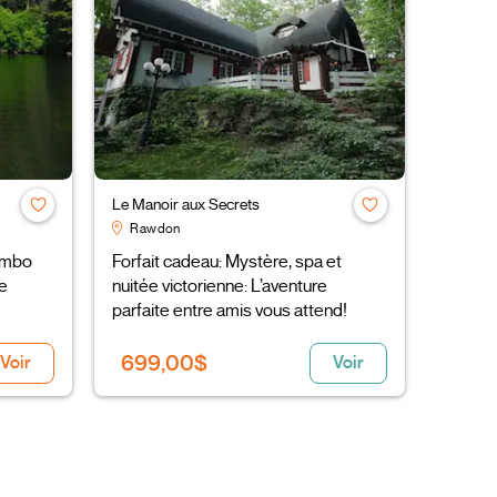
Le Manoir aux Secrets
Rawdon
combo
Forfait cadeau: Mystère, spa et
le
nuitée victorienne: L’aventure
parfaite entre amis vous attend!
699,00$
Voir
Voir