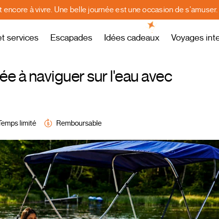
st encore à vivre. Une belle journée est une occasion de s'amuser
et services
Escapades
Idées cadeaux
Voyages int
ée à naviguer sur l'eau avec
Temps limité
Remboursable