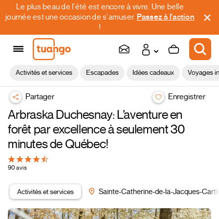
Le plus beau de l'été est encore à vivre. Une belle
journée est une occasion de s'amuser.
Passez à l'action
!
Activités et services
Escapades
Idées cadeaux
Voyages in
Partager
Enregistrer
Arbraska Duchesnay: L’aventure en
forêt par excellence à seulement 30
minutes de Québec!
90 avis
Activités et services
Sainte-Catherine-de-la-Jacques-Carti