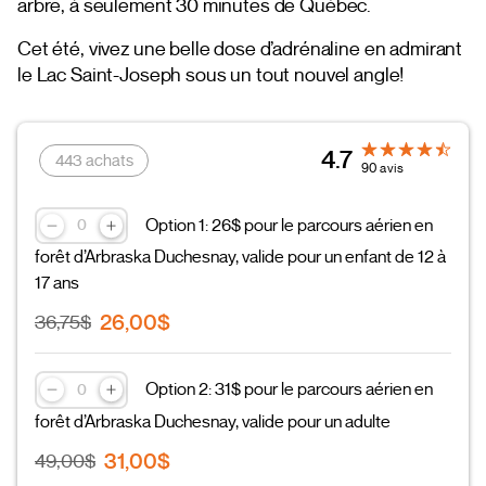
arbre, à seulement 30 minutes de Québec.
Cet été, vivez une belle dose d’adrénaline en admirant
le Lac Saint-Joseph sous un tout nouvel angle!
4.7
443 achats
90 avis
Option 1: 26$ pour le parcours aérien en
forêt d’Arbraska Duchesnay, valide pour un enfant de 12 à
17 ans
26,00$
36,75$
Option 2: 31$ pour le parcours aérien en
forêt d’Arbraska Duchesnay, valide pour un adulte
31,00$
49,00$