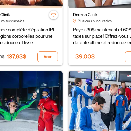
Clinik
Dermka Clinik
urs succursales
Plusieurs succursales
ée complète d'épilation IPL
Payez 39$ maintenant et 60$
égions corporelles pour une
taxes sur place! Offrez-vous 
us douce et lisse
détente ultime et redonnez éc
votre visage!
137,63$
39,00$
Voir
0$