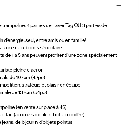
e trampoline, 4 parties de Laser Tag OU 3 parties de
in d’énergie, seul, entre amis ou en famille!
 la zone de rebonds sécuritaire
tits de 1 à 5 ans peuvent profiter d’une zone spécialement
uriste pleine d'action
inimale de 107cm (42po)
mpétition, stratégie et plaisir en équipe
inimale de 137cm (54po)
mpoline (en vente sur place à 4$)
er Tag (aucune sandale ni botte mouillée)
ans, de bijoux ni d’objets pointus