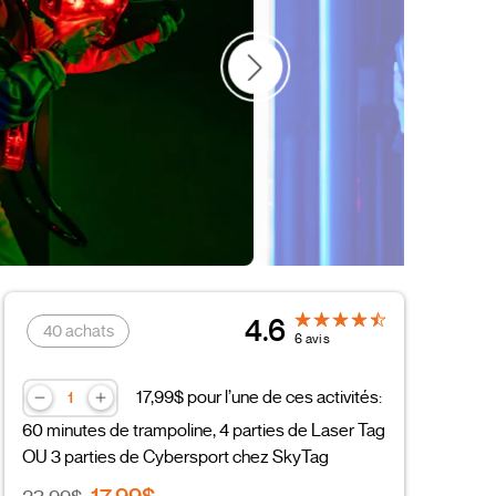
amille
Couple
Fête des Pères
4.6
40 achats
6 avis
17,99$ pour l’une de ces activités:
60 minutes de trampoline, 4 parties de Laser Tag
OU 3 parties de Cybersport chez SkyTag