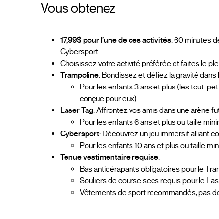
Vous obtenez
17,99$ pour l’une de ces activités
: 60 minutes d
Cybersport
Choisissez votre activité préférée et faites le ple
Trampoline
: Bondissez et défiez la gravité dans
Pour les enfants 3 ans et plus (les tout-pe
conçue pour eux)
Laser Tag
: Affrontez vos amis dans une arène fut
Pour les enfants 6 ans et plus ou taille m
Cybersport
: Découvrez un jeu immersif alliant co
Pour les enfants 10 ans et plus ou taille m
Tenue vestimentaire requise
:
Bas antidérapants obligatoires pour le Tra
Souliers de course secs requis pour le Las
Vêtements de sport recommandés, pas de je