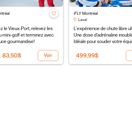
ntréal
iFLY Montréal
Laval
z le Vieux-Port, relevez les
L'expérience de chute libre ul
u mini-golf et terminez avec
Une dose d’adrénaline inoubli
uce gourmandise!
Idéale pour souder votre équ
83,50$
499,99$
Voir