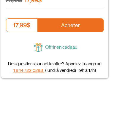
17,99$
23,99$
17,99$
Acheter
Offrir en cadeau
Des questions sur cette offre? Appelez Tuango au
1 844 722-0288
(lundi à vendredi - 9h à 17h)