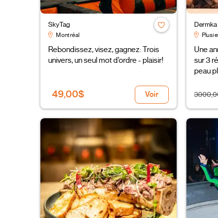
SkyTag
Dermka 
Montréal
Plusie
Rebondissez, visez, gagnez: Trois
Une ann
univers, un seul mot d’ordre - plaisir!
sur 3 r
peau pl
49,00$
Voir
3000,0