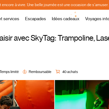
st encore à vivre. Une belle journée est une occasion de s'amuser
et services
Escapades
Idées cadeaux
Voyages int
isir avec SkyTag: Trampoline, Las
Temps limité
Remboursable
40 achats