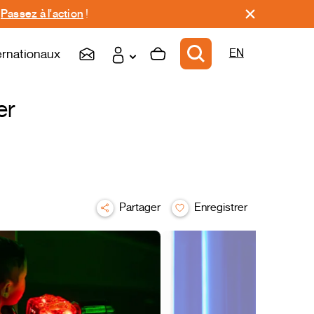
.
Passez à l'action
!
ernationaux
EN
er
Partager
Enregistrer