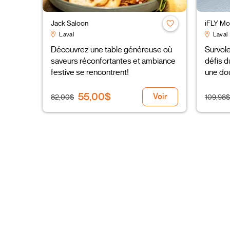
Jack Saloon
iFLY Mo
Laval
Laval
Découvrez une table généreuse où
Survole
saveurs réconfortantes et ambiance
défis d
festive se rencontrent!
une do
55,00$
Voir
82,00$
109,98$