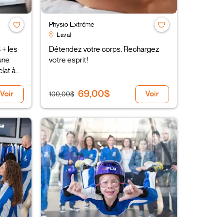
Physio Extrême
Laval
 + les
Détendez votre corps. Rechargez
une
votre esprit!
lat à
69,00$
Voir
Voir
100,00$