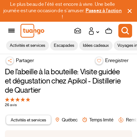
Le plus beau de l'été est encore à vivre. Une belle
journée est une occasion de s'amuser.
Passez à l'action
!
Activités et services
Escapades
Idées cadeaux
Voyages in
Partager
Enregistrer
De l’abeille à la bouteille: Visite guidée
et dégustation chez Apikol - Distillerie
de Quartier
26 avis
Activités et services
Québec
Temps limité
Remb