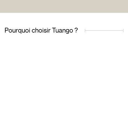
Pourquoi choisir Tuango ?
Entreprise fièrement
Offres de qualit
québécoise
transactions sécu
Basés au Québec, nous
Accédez à une grand
comprenons les besoins de
d’offres soigneu
notre clientèle et travaillons avec
sélectionnées et ré
des partenaires de confiance.
toute tranquillité d’