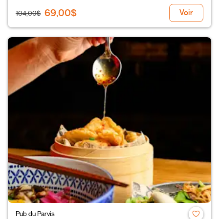
69,00$
Voir
104,00$
Pub du Parvis