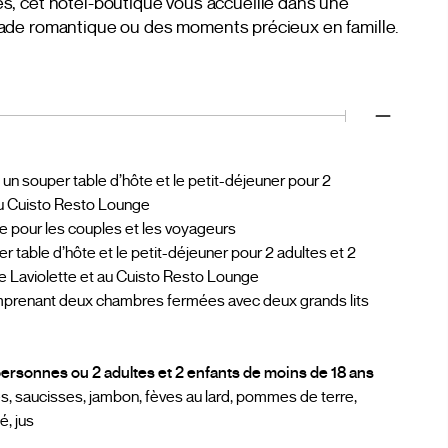
ères, cet hôtel-boutique vous accueille dans une
ade romantique ou des moments précieux en famille.
n souper table d’hôte et le petit-déjeuner pour 2
 au Cuisto Resto Lounge
le pour les couples et les voyageurs
r table d’hôte et le petit-déjeuner pour 2 adultes et 2
de Laviolette et au Cuisto Resto Lounge
comprenant deux chambres fermées avec deux grands lits
ersonnes ou 2 adultes et 2 enfants de moins de 18 ans
s, saucisses, jambon, fèves au lard, pommes de terre,
é, jus