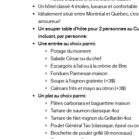
Un hôtel classé 4 étoiles, luxueux et confortable
Idéalement situé entre Montréal et Québec, c’es
amoureux!
Un souper table d'hôte pour 2 personnes au Cu
incluant, par personne:
Une entrée au choix parmi:
Potage du moment
Salade César ou du chef
Escargots à l’ail ou à la crème de Brie
Fondues Parmesan maison
Soupe à l’oignon gratinée (+3$)
Calmars frits et mayo au citron (+3$)
Un plat au choix parmi:
Pâtes carbonara et baguettine maison
Tartare de saumon classique 4oz
Tartare de filet mignon du Grillardin 4oz
Poulet Général Tao (classique, épicé ou or
Brochette de poulet grillé (8 morceaux)