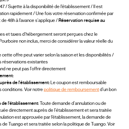
/ Sujette à la disponibilité de l’établissement / Il est
tion rapidement / Une fois votre réservation confirmée par
nt de 48h à l’avance s'applique /
Réservation requise au
xes et taxes d'hébergement seront perçues chez le
ourboire non inclus, merci de considérer la valeur réelle du
 cette offre peut varier selon la saison et les disponibilités /
s réservations existantes
 ne peut pas l'offrir directement
sement:
uprès de l'établissement:
Le coupon est remboursable
s conditions. Voir notre
politique de remboursement
d'un bon
 de l'établissement:
Toute demande d'annulation ou de
ctuée directement auprès de l'établissement et sera traitée
’annulation est approuvée par l’établissement, la demande de
e Tuango et sera traitée selon la politique de Tuango. Voir