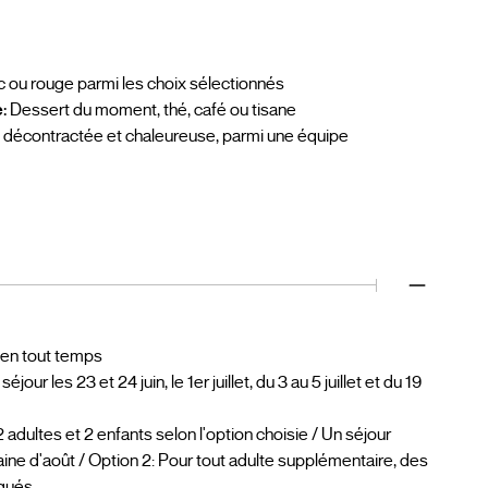
c ou rouge parmi les choix sélectionnés
:
Dessert du moment, thé, café ou tisane
décontractée et chaleureuse, parmi une équipe
 en tout temps
r les 23 et 24 juin, le 1er juillet, du 3 au 5 juillet et du 19
adultes et 2 enfants selon l'option choisie / Un séjour
ine d'août / Option 2: Pour tout adulte supplémentaire, des
iqués