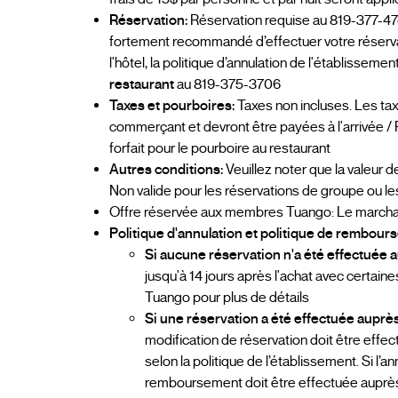
Réservation:
Réservation requise au 819-377-4747 
fortement recommandé d’effectuer votre réserva
l'hôtel, la politique d’annulation de l'établisseme
restaurant
au 819-375-3706
Taxes et pourboires:
Taxes non incluses. Les ta
commerçant et devront être payées à l'arrivée / P
forfait pour le pourboire au restaurant
Autres conditions:
Veuillez noter que la valeur de
Non valide pour les réservations de groupe ou le
Offre réservée aux membres Tuango: Le marchand
Politique d'annulation et politique de rembour
Si aucune réservation n'a été effectuée a
jusqu'à 14 jours après l'achat avec certaine
Tuango pour plus de détails
Si une réservation a été effectuée auprès
modification de réservation doit être effe
selon la politique de l’établissement. Si l
remboursement doit être effectuée auprès d