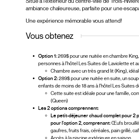
Situé à l’extérieur du centre-ville de Trois-Rivi
ambiance chaleureuse, parfaite pour une escap
Une expérience mémorable vous attend!
Vous obtenez
Option 1:
269$ pour une nuitée en chambre King, u
personnes à l’hôtel Les Suites de Laviolette et
Chambre avec un très grand lit (King), idéa
Option 2:
289$ pour une nuitée en suite, un soupe
enfants de moins de 18 ans à l’hôtel Les Suites 
Cette suite est idéale pour une famille, 
(Queen)
Les 2 options comprennent:
Le petit-déjeuner chaud complet pour 2 p
pour l'option 2, comprenant:
Œufs brouillé
gaufres, fruits frais, céréales, pain grillé, caf
Accès à la piscine extérieure en saison