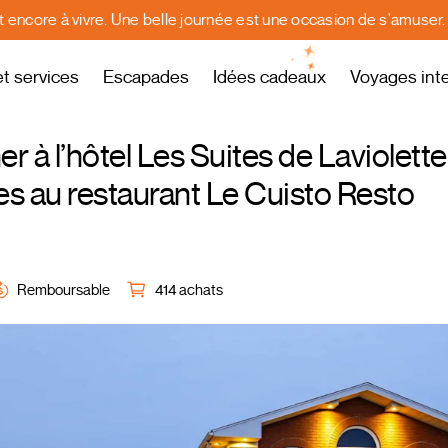
st encore à vivre. Une belle journée est une occasion de s'amuser
et services
Escapades
Idées cadeaux
Voyages int
 à l’hôtel Les Suites de Laviolette
es au restaurant Le Cuisto Resto
Remboursable
414 achats