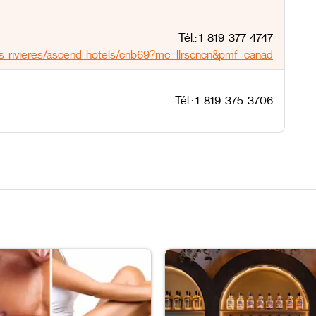
Tél.: 1-819-377-4747
ois-rivieres/ascend-hotels/cnb69?mc=llrscncn&pmf=canada
Tél.: 1-819-375-3706