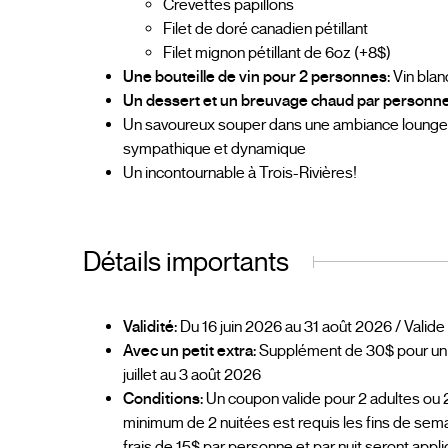
Crevettes papillons
Filet de doré canadien pétillant
Filet mignon pétillant de 6oz (+8$)
Une bouteille de vin pour 2 personnes:
Vin blan
Un dessert et un breuvage chaud par personne
Un savoureux souper dans une ambiance lounge 
sympathique et dynamique
Un incontournable à Trois-Rivières!
Détails importants
Validité:
Du 16 juin 2026 au 31 août 2026 / Valide
Avec un petit extra:
Supplément de 30$ pour un séjou
juillet au 3 août 2026
Conditions:
Un coupon valide pour 2 adultes ou 2 
minimum de 2 nuitées est requis les fins de sema
frais de 15$ par personne et par nuit seront appl