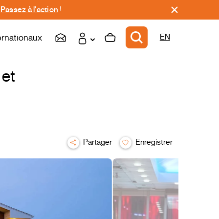
.
Passez à l'action
!
ernationaux
EN
 et
Partager
Enregistrer