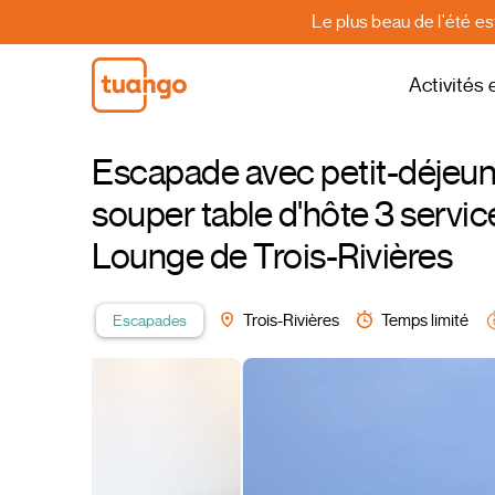
Le plus beau de l'été e
Activités 
Escapade avec petit-déjeuner
souper table d'hôte 3 servic
Lounge de Trois-Rivières
Escapades
Trois-Rivières
Temps limité