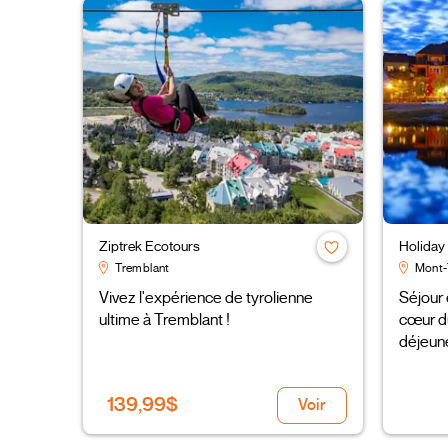
Ziptrek Ecotours
Holiday
Tremblant
Mont-
Vivez l'expérience de tyrolienne
Séjour
ultime à Tremblant !
cœur du
déjeune
139,99$
Voir