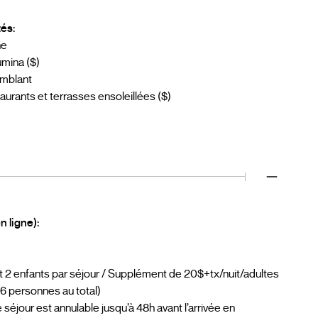
tés:
ne
umina ($)
emblant
aurants et terrasses ensoleillées ($)
 ligne):
et 2 enfants par séjour / Supplément de 20$+tx/nuit/adultes
6 personnes au total)
 séjour est annulable jusqu’à 48h avant l’arrivée en