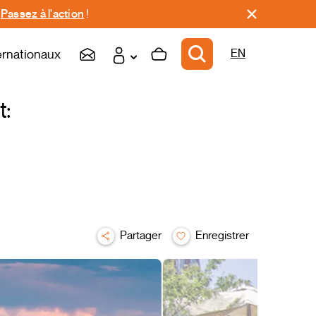
.
Passez à l'action
!
ernationaux
EN
t:
Partager
Enregistrer