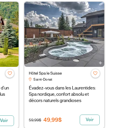
Hôtel Spa le Suisse
Saint-Donat
 d'un
Évadez-vous dans les Laurentides:
lus
Spa nordique, confort absolu et
décors naturels grandioses
49,99$
Voir
59,99$
Voir