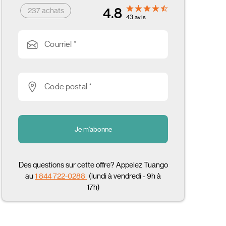
4.8
237 achats
43 avis
Courriel *
Code postal *
Je m'abonne
Des questions sur cette offre? Appelez Tuango
au
1 844 722-0288
(lundi à vendredi - 9h à
17h)