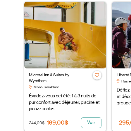
Microtel Inn & Suites by
Liberté
Wyndham
Plusie
Mont-Tremblant
Défiez 
Évadez-vous cet été: 1 à 3 nuits de
et déco
pur confort avec déjeuner, piscine et
groupe
jacuzzi inclus!
169,00$
295
Voir
244,00$