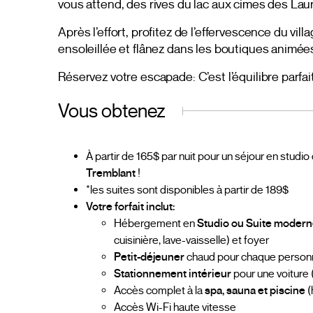
vous attend, des rives du lac aux cimes des Lau
Après l’effort, profitez de l’effervescence du vi
ensoleillée et flânez dans les boutiques animées
Réservez votre escapade: C’est l’équilibre parfa
Vous obtenez
À partir de 165$ par nuit pour un séjour en studio
Tremblant
!
*les suites sont disponibles à partir de 189$
Votre forfait inclut:
Hébergement en
Studio ou Suite modern
cuisinière, lave-vaisselle) et foyer
Petit-déjeuner
chaud pour chaque person
Stationnement intérieur
pour une voiture 
Accès complet à la
spa, sauna et piscine
(
Accès Wi-Fi haute vitesse