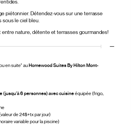
rentides.
llage piétonnier. Détendez-vous sur une terrasse
 sous le ciel bleu.
it entre nature, détente et terrasses gourmandes!
 ou en suite* au
Homewood Suites By Hilton Mont-
e (jusqu'à 6 personnes) avec cuisine
équipée (frigo,
ne
(valeur de 24$+tx par jour)
horaire variable pour la piscine)