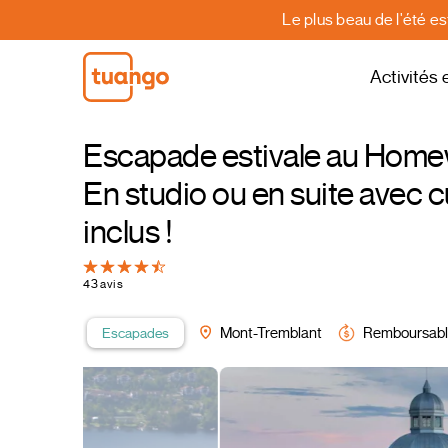
Le plus beau de l'été e
Activités 
Escapade estivale au Home
En studio ou en suite avec c
inclus !
43 avis
Escapades
Mont-Tremblant
Remboursab