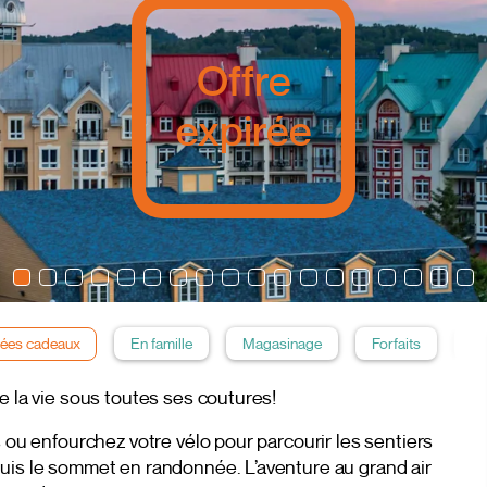
Offre
expirée
dées cadeaux
En famille
Magasinage
Forfaits
En
e la vie sous toutes ses coutures!
s ou enfourchez votre vélo pour parcourir les sentiers
puis le sommet en randonnée. L’aventure au grand air