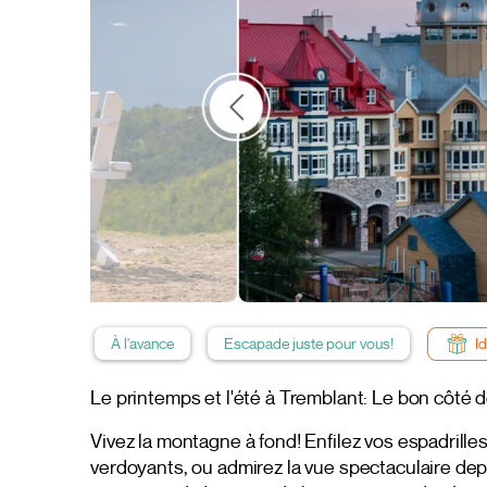
À l'avance
Escapade juste pour vous!
I
Le printemps et l'été à Tremblant: Le bon côté d
Vivez la montagne à fond! Enfilez vos espadrille
verdoyants, ou admirez la vue spectaculaire de