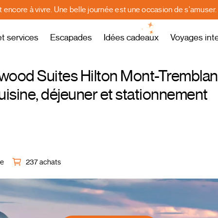
st encore à vivre. Une belle journée est une occasion de s'amuser
et services
Escapades
Idées cadeaux
Voyages int
wood Suites Hilton Mont-Tremblan
uisine, déjeuner et stationnement
le
237 achats