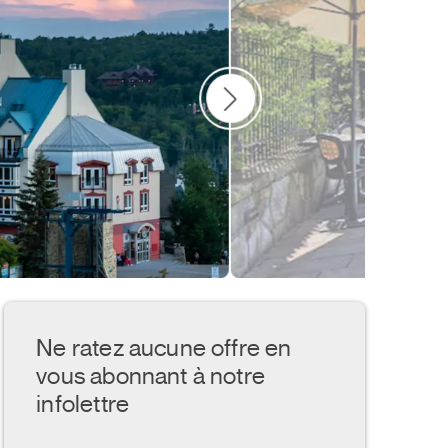
tre amis
Nature
6 et plus
Condos
Laurentides
Ne ratez aucune offre en
vous abonnant à notre
infolettre