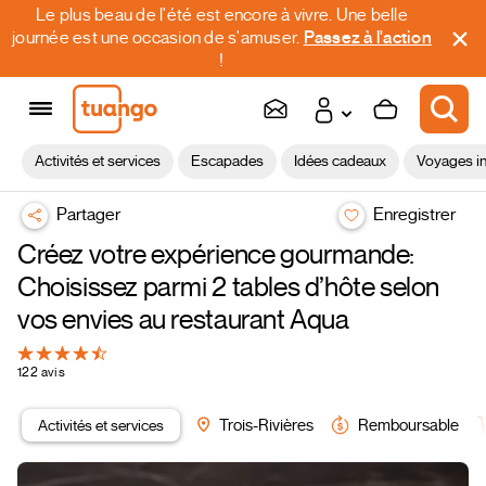
Le plus beau de l'été est encore à vivre. Une belle
journée est une occasion de s'amuser.
Passez à l'action
!
Activités et services
Escapades
Idées cadeaux
Voyages in
Partager
Enregistrer
Créez votre expérience gourmande:
Choisissez parmi 2 tables d’hôte selon
vos envies au restaurant Aqua
122 avis
Activités et services
Trois-Rivières
Remboursable