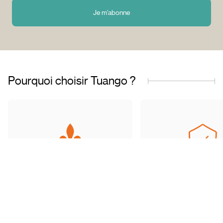
Je m'abonne
Pourquoi choisir Tuango ?
Entreprise fièrement
Offres de qualit
québécoise
transactions sécu
Basés au Québec, nous
Accédez à une grand
comprenons les besoins de
d’offres soigneu