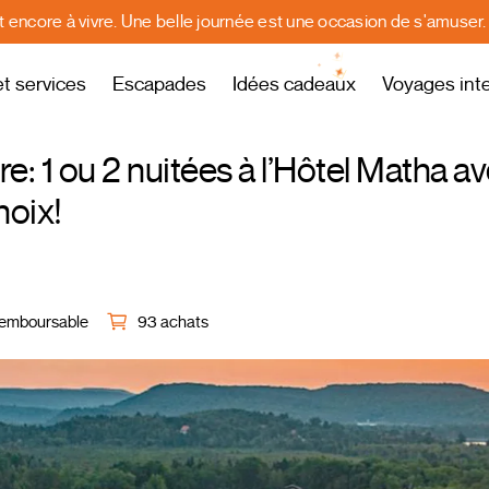
st encore à vivre. Une belle journée est une occasion de s'amuser
et services
Escapades
Idées cadeaux
Voyages int
: 1 ou 2 nuitées à l’Hôtel Matha a
hoix!
emboursable
93 achats