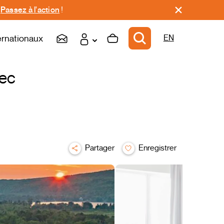
.
Passez à l'action
!
ernationaux
EN
vec
Partager
Enregistrer