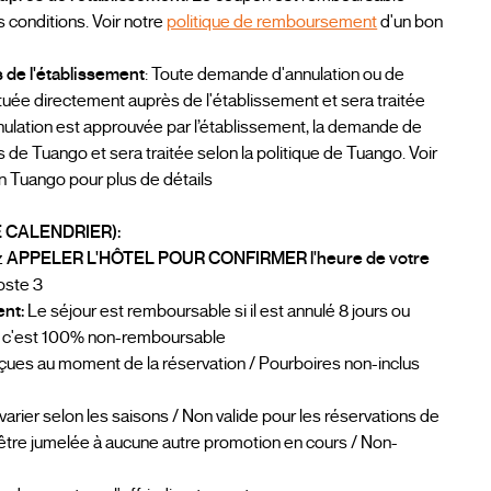
s conditions. Voir notre
politique de remboursement
d'un bon
s de l'établissement
: Toute demande d'annulation ou de
ctuée directement auprès de l'établissement et sera traitée
’annulation est approuvée par l’établissement, la demande de
e Tuango et sera traitée selon la politique de Tuango. Voir
 Tuango pour plus de détails
 CALENDRIER):
z
APPELER L'HÔTEL POUR CONFIRMER l'heure de votre
oste 3
ent:
Le séjour est remboursable si il est annulé 8 jours ou
ant, c'est 100% non-remboursable
çues au moment de la réservation / Pourboires non-inclus
 varier selon les saisons / Non valide pour les réservations de
 être jumelée à aucune autre promotion en cours / Non-