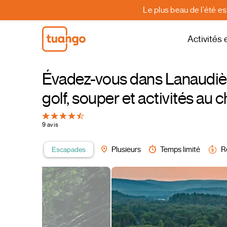
Le plus beau de l'été e
Activités 
Évadez-vous dans Lanaudière
golf, souper et activités au c
9 avis
Escapades
Plusieurs
Temps limité
R