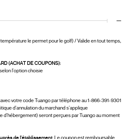
 température le permet pour le golf) / Valide en tout temps,
RD (ACHAT DE COUPONS):
 selon l'option choisie
s avec votre code Tuango par téléphone au 1-866-391-9301
olitique d'annulation du marchand s'applique
axe d'hébergement) seront perçues par Tuango au moment
auprès de l'établissement
: Le coupon est remboursable