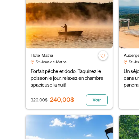
Hôtel Matha
Auberge
St-Jean-de-Matha
St-Je
Forfait pêche et dodo: Taquinez le
Un séjo
poisson le jour, relaxez en chambre
dans un
spacieuse la nuit!
panoram
240,00$
Voir
320,00$