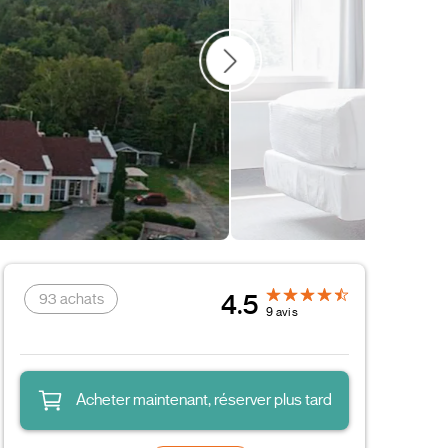
Nature
6 et plus
8 et plus
Condos
2 à 4
4.5
93 achats
9 avis
Acheter maintenant, réserver plus tard