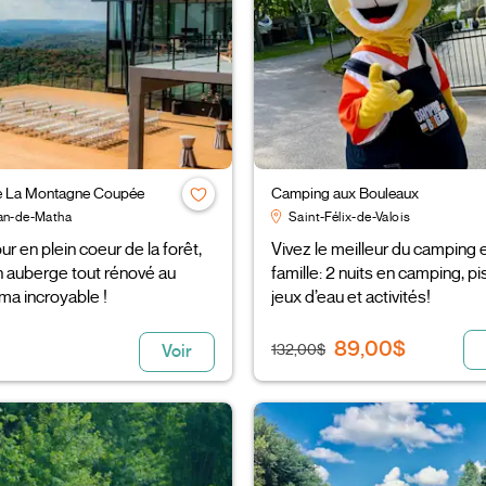
 La Montagne Coupée
Camping aux Bouleaux
an-de-Matha
Saint-Félix-de-Valois
ur en plein coeur de la forêt,
Vivez le meilleur du camping 
 auberge tout rénové au
famille: 2 nuits en camping, pi
a incroyable !
jeux d’eau et activités!
89,00$
132,00$
Voir