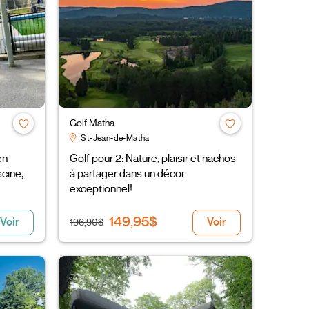
Golf Matha
St-Jean-de-Matha
en
Golf pour 2: Nature, plaisir et nachos
scine,
à partager dans un décor
exceptionnel!
149,95$
Voir
Voir
196,90$