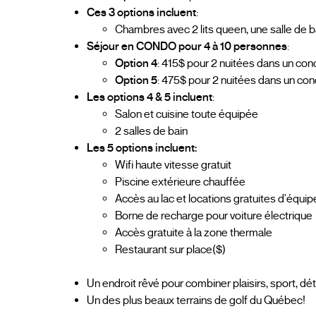
Ces 3 options incluent
:
Chambres avec 2 lits queen, une salle de ba
Séjour en CONDO pour 4 à 10 personnes
:
Option 4
: 415$ pour 2 nuitées dans un co
Option 5
: 475$ pour 2 nuitées dans un c
Les options 4 & 5 incluent
:
Salon et cuisine toute équipée
2 salles de bain
Les 5 options incluent:
Wifi haute vitesse gratuit
Piscine extérieure chauffée
Accès au lac et locations gratuites d'équ
Borne de recharge pour voiture électrique
Accès gratuite à la zone thermale
Restaurant sur place($)
Un endroit rêvé pour combiner plaisirs, sport, d
Un des plus beaux terrains de golf du Québec!