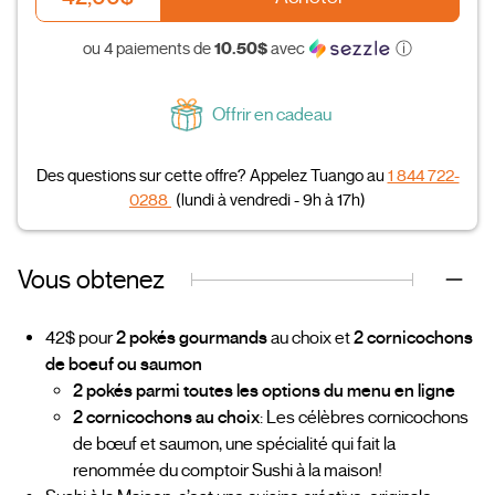
10.50$
ou 4 paiements de
avec
ⓘ
Offrir en cadeau
Des questions sur cette offre? Appelez Tuango au
1 844 722-
0288
(lundi à vendredi - 9h à 17h)
Vous obtenez
42$ pour
2 pokés gourmands
au choix et
2 cornicochons
de boeuf ou saumon
2 pokés parmi toutes les options du menu en ligne
2 cornicochons au choix
: Les célèbres cornicochons
de bœuf et saumon, une spécialité qui fait la
renommée du comptoir Sushi à la maison!