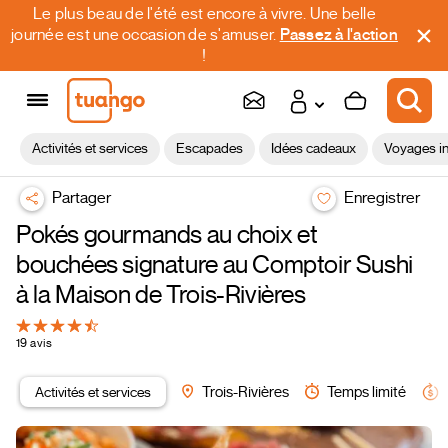
Le plus beau de l'été est encore à vivre. Une belle
journée est une occasion de s'amuser.
Passez à l'action
!
Activités et services
Escapades
Idées cadeaux
Voyages in
Partager
Enregistrer
Pokés gourmands au choix et
bouchées signature au Comptoir Sushi
à la Maison de Trois-Rivières
19 avis
Activités et services
Trois-Rivières
Temps limité