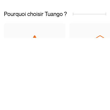
Pourquoi choisir Tuango ?
Entreprise fièrement
Offres de qualit
québécoise
transactions sécu
Basés au Québec, nous
Accédez à une grand
comprenons les besoins de
d’offres soigneu
notre clientèle et travaillons avec
sélectionnées et ré
des partenaires de confiance.
toute tranquillité d’