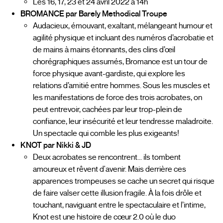
Les 16, 17, 23 et 24 avril 2022 à 14h
BROMANCE par Barely Methodical Troupe
Audacieux, émouvant, exaltant, mélangeant humour et
agilité physique et incluant des numéros d’acrobatie et
de mains à mains étonnants, des clins d’œil
chorégraphiques assumés, Bromance est un tour de
force physique avant-gardiste, qui explore les
relations d’amitié entre hommes. Sous les muscles et
les manifestations de force des trois acrobates, on
peut entrevoir, cachées par leur trop-plein de
confiance, leur insécurité et leur tendresse maladroite.
Un spectacle qui comble les plus exigeants!
KNOT par Nikki & JD
Deux acrobates se rencontrent... ils tombent
amoureux et rêvent d'avenir. Mais derrière ces
apparences trompeuses se cache un secret qui risque
de faire valser cette illusion fragile. À la fois drôle et
touchant, naviguant entre le spectaculaire et l’intime,
Knot est une histoire de cœur 2.0 où le duo