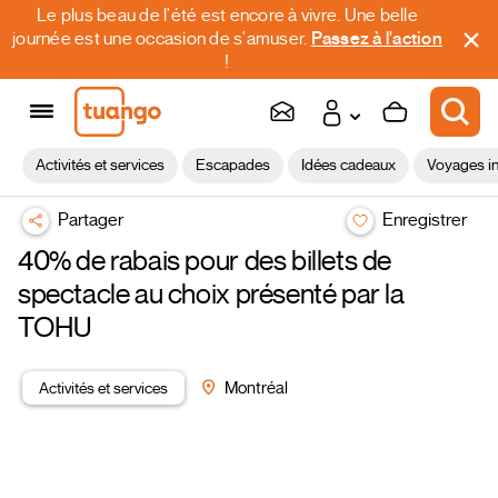
Le plus beau de l'été est encore à vivre. Une belle
journée est une occasion de s'amuser.
Passez à l'action
!
Activités et services
Escapades
Idées cadeaux
Voyages in
Partager
Enregistrer
40% de rabais pour des billets de
spectacle au choix présenté par la
TOHU
Activités et services
Montréal