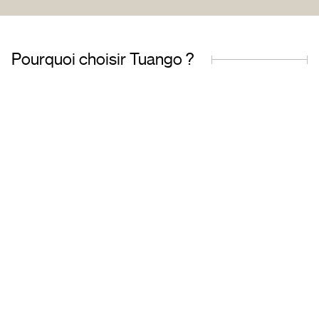
Pourquoi choisir Tuango ?
Entreprise fièrement
Offres de qualit
québécoise
transactions sécu
Basés au Québec, nous
Accédez à une grand
comprenons les besoins de
d’offres soigneu
notre clientèle et travaillons avec
sélectionnées et ré
des partenaires de confiance.
toute tranquillité d’