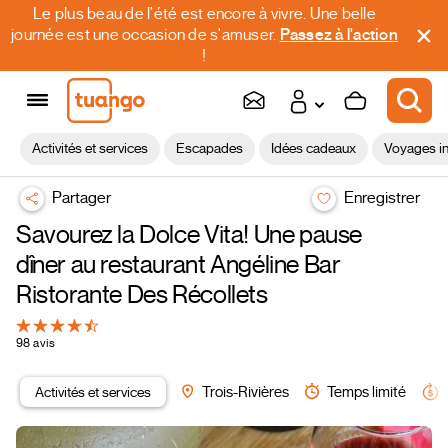
Le plus beau de l'été est encore à vivre. Une belle
journée est une occasion de s'amuser.
Passez à l'action
!
Activités et services
Escapades
Idées cadeaux
Voyages in
Partager
Enregistrer
Savourez la Dolce Vita! Une pause
dîner au restaurant Angéline Bar
Ristorante Des Récollets
98 avis
Activités et services
Trois-Rivières
Temps limité