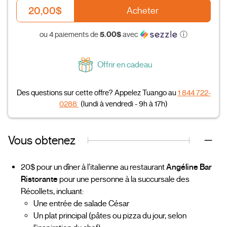
20,00$
Acheter
5.00$
ou 4 paiements de
avec
ⓘ
Offrir en cadeau
Des questions sur cette offre? Appelez Tuango au
1 844 722-
0288
(lundi à vendredi - 9h à 17h)
Vous obtenez
20$ pour un dîner à l’italienne au restaurant
Angéline Bar
Ristorante
pour une personne à la succursale des
Récollets, incluant:
Une entrée de salade César
Un plat principal (pâtes ou pizza du jour, selon