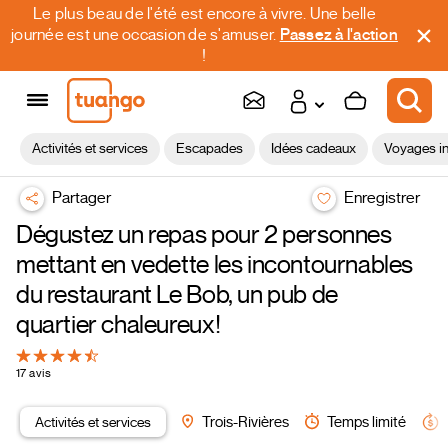
Le plus beau de l'été est encore à vivre. Une belle
journée est une occasion de s'amuser.
Passez à l'action
!
Activités et services
Escapades
Idées cadeaux
Voyages in
Partager
Enregistrer
Dégustez un repas pour 2 personnes
mettant en vedette les incontournables
du restaurant Le Bob, un pub de
quartier chaleureux!
17 avis
Activités et services
Trois-Rivières
Temps limité