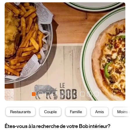
Restaurants
Couple
Famille
Amis
Moins 
Êtes-vous à la recherche de votre Bob intérieur?