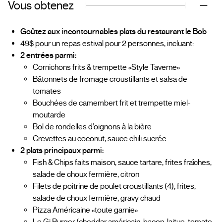
Vous obtenez
Goûtez aux incontournables plats du restaurant le Bob
49$ pour un repas estival pour 2 personnes, incluant:
2 entrées parmi:
Cornichons frits & trempette «Style Taverne»
Bâtonnets de fromage croustillants et salsa de
tomates
Bouchées de camembert frit et trempette miel-
moutarde
Bol de rondelles d’oignons à la bière
Crevettes au coconut, sauce chili sucrée
2 plats principaux parmi:
Fish & Chips faits maison, sauce tartare, frites fraîches,
salade de choux fermière, citron
Filets de poitrine de poulet croustillants (4), frites,
salade de choux fermière, gravy chaud
Pizza Américaine «toute garnie»