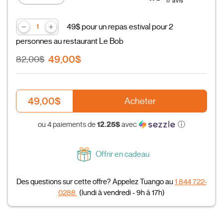
17 avis
49$ pour un repas estival pour 2
personnes au restaurant Le Bob
49,00$
82,00$
49,00$
Acheter
12.25$
ou 4 paiements de
avec
ⓘ
Offrir en cadeau
Des questions sur cette offre? Appelez Tuango au
1 844 722-
0288
(lundi à vendredi - 9h à 17h)