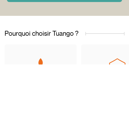
Pourquoi choisir Tuango ?
Entreprise fièrement
Offres de qualit
québécoise
transactions sécu
Basés au Québec, nous
Accédez à une grand
comprenons les besoins de
d’offres soigneu
notre clientèle et travaillons avec
sélectionnées et ré
des partenaires de confiance.
toute tranquillité d’