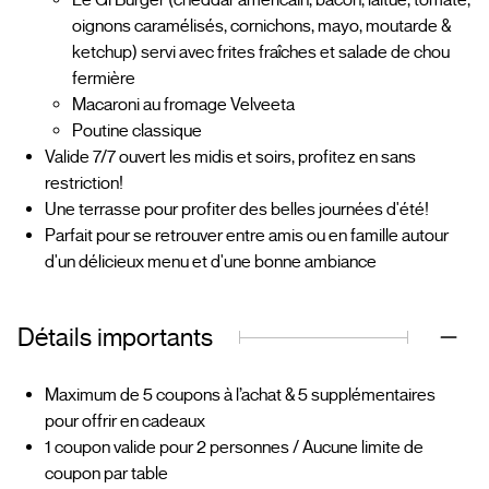
Le Gi Burger (cheddar américain, bacon, laitue, tomate,
oignons caramélisés, cornichons, mayo, moutarde &
ketchup) servi avec frites fraîches et salade de chou
fermière
Macaroni au fromage Velveeta
Poutine classique
Valide 7/7 ouvert les midis et soirs, profitez en sans
restriction!
Une terrasse pour profiter des belles journées d'été!
Parfait pour se retrouver entre amis ou en famille autour
d'un délicieux menu et d'une bonne ambiance
Détails importants
Maximum de 5 coupons à l’achat & 5 supplémentaires
pour offrir en cadeaux
1 coupon valide pour 2 personnes / Aucune limite de
coupon par table