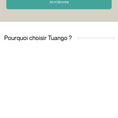
Je m'abonne
Pourquoi choisir Tuango ?
Entreprise fièrement
Offres de qualit
québécoise
transactions sécu
Basés au Québec, nous
Accédez à une grand
comprenons les besoins de
d’offres soigneu
notre clientèle et travaillons avec
sélectionnées et ré