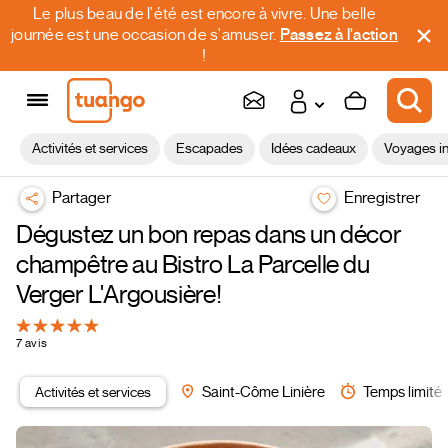
Le plus beau de l'été est encore à vivre. Une belle
journée est une occasion de s'amuser.
Passez à l'action
!
Activités et services
Escapades
Idées cadeaux
Voyages in
Partager
Enregistrer
Dégustez un bon repas dans un décor
champêtre au Bistro La Parcelle du
Verger L'Argousière!
7 avis
Activités et services
Saint-Côme Linière
Temps limité