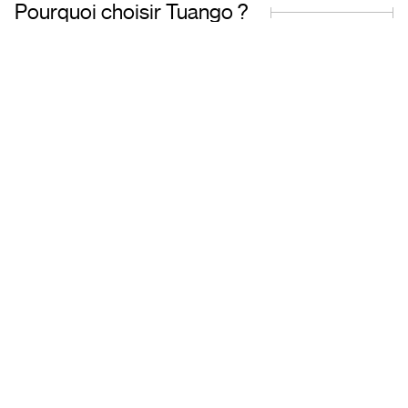
Pourquoi choisir Tuango ?
Entreprise fièrement
Offres de qualit
québécoise
transactions sécu
Basés au Québec, nous
Accédez à une grand
comprenons les besoins de
d’offres soigneu
notre clientèle et travaillons avec
sélectionnées et ré
des partenaires de confiance.
toute tranquillité d’