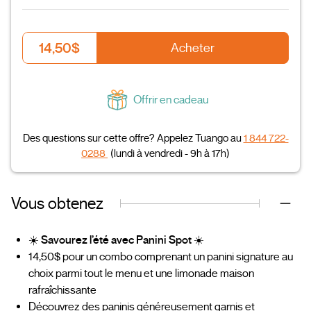
14,50$
Acheter
Offrir en cadeau
Des questions sur cette offre? Appelez Tuango au
1 844 722-
0288
(lundi à vendredi - 9h à 17h)
Vous obtenez
☀️
Savourez l’été avec Panini Spot
☀️
14,50$ pour un combo comprenant un panini signature au
choix parmi tout le menu et une limonade maison
rafraîchissante
Découvrez des paninis généreusement garnis et