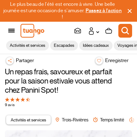
Le plus beau de l'été est encore à vivre. Une belle
journée est une occasion de s'amuser.
Passez à l'action
!
Activités et services
Escapades
Idées cadeaux
Voyages in
Partager
Enregistrer
Un repas frais, savoureux et parfait
pour la saison estivale vous attend
chez Panini Spot!
9 avis
Activités et services
Trois-Rivières
Temps limité