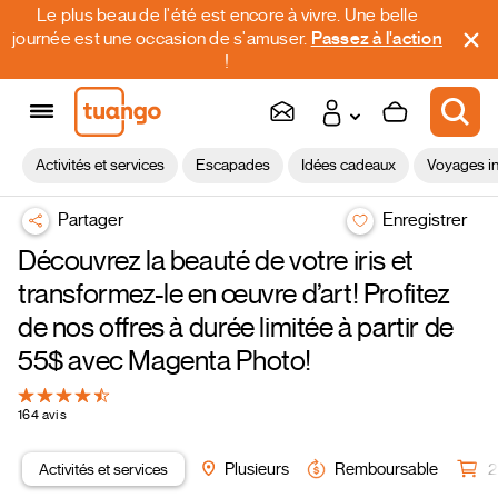
Le plus beau de l'été est encore à vivre. Une belle
journée est une occasion de s'amuser.
Passez à l'action
!
Activités et services
Escapades
Idées cadeaux
Voyages in
Partager
Enregistrer
Découvrez la beauté de votre iris et
transformez-le en œuvre d’art! Profitez
de nos offres à durée limitée à partir de
55$ avec Magenta Photo!
164 avis
Activités et services
Plusieurs
Remboursable
2