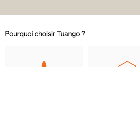
Pourquoi choisir Tuango ?
Entreprise fièrement
Offres de qualit
québécoise
transactions sécu
Basés au Québec, nous
Accédez à une grand
comprenons les besoins de
d’offres soigneu
notre clientèle et travaillons avec
sélectionnées et ré
des partenaires de confiance.
toute tranquillité d’