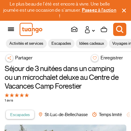
Le plus beau de l'été est encore à vivre. Une belle
journée est une occasion de s'amuser.
Passez à l'action
!
Activités et services
Escapades
Idées cadeaux
Voyages in
Partager
Enregistrer
Séjour de 3 nuitées dans un camping
ou un microchalet deluxe au Centre de
Vacances Camp Forestier
1 avis
Escapades
St-Luc-de-Bellechasse
Temps limité