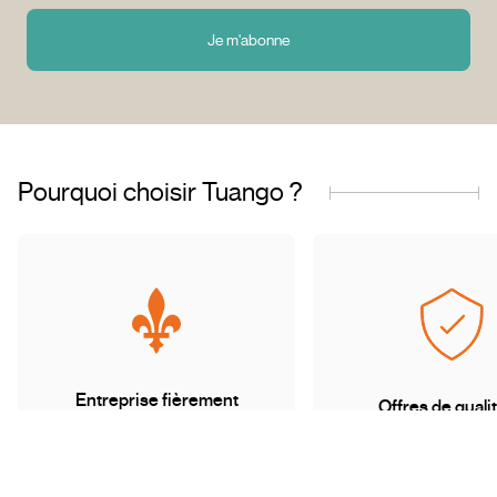
Je m'abonne
Pourquoi choisir Tuango ?
Entreprise fièrement
Offres de qualit
québécoise
transactions sécu
Basés au Québec, nous
Accédez à une grand
comprenons les besoins de
d’offres soigneu