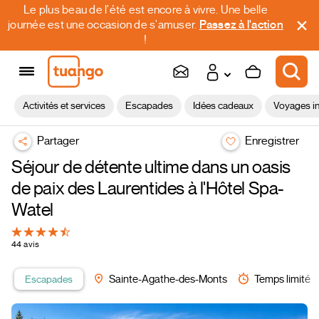
Le plus beau de l'été est encore à vivre. Une belle
journée est une occasion de s'amuser.
Passez à l'action
!
Activités et services
Escapades
Idées cadeaux
Voyages in
Partager
Enregistrer
Séjour de détente ultime dans un oasis
de paix des Laurentides à l'Hôtel Spa-
Watel
44 avis
Escapades
Sainte-Agathe-des-Monts
Temps limité