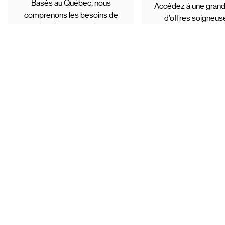
Basés au Québec, nous
Accédez à une grand
comprenons les besoins de
d’offres soigneu
notre clientèle et travaillons avec
sélectionnées et ré
des partenaires de confiance.
toute tranquillité d’