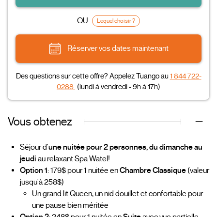
OU
Lequel choisir ?
Réserver vos dates maintenant
Des questions sur cette offre? Appelez Tuango au
1 844 722-
0288
(lundi à vendredi - 9h à 17h)
Vous obtenez
Séjour d'
une nuitée pour 2 personnes, du dimanche au
jeudi
au relaxant Spa Watel!
Option 1
: 179$ pour 1 nuitée en
Chambre Classique
(valeur
jusqu'à 258$)
Un grand lit Queen, un nid douillet et confortable pour
une pause bien méritée