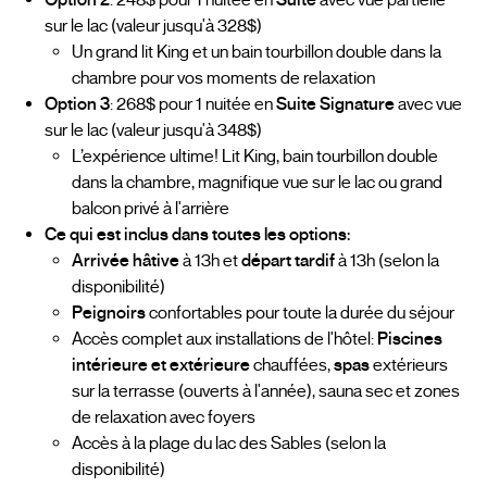
Option 2
: 248$ pour 1 nuitée en
Suite
avec vue partielle
sur le lac (valeur jusqu'à 328$)
Un grand lit King et un bain tourbillon double dans la
chambre pour vos moments de relaxation
Option 3
: 268$ pour 1 nuitée en
Suite Signature
avec vue
sur le lac (valeur jusqu'à 348$)
L’expérience ultime! Lit King, bain tourbillon double
dans la chambre, magnifique vue sur le lac ou grand
balcon privé à l'arrière
Ce qui est inclus dans toutes les options:
Arrivée hâtive
à 13h et
départ tardif
à 13h (selon la
disponibilité)
Peignoirs
confortables pour toute la durée du séjour
Accès complet aux installations de l'hôtel:
Piscines
intérieure et extérieure
chauffées,
spas
extérieurs
sur la terrasse (ouverts à l'année), sauna sec et zones
de relaxation avec foyers
Accès à la plage du lac des Sables (selon la
disponibilité)