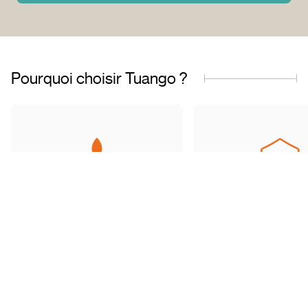
Pourquoi choisir Tuango ?
Entreprise fièrement
Offres de qualit
québécoise
transactions sécu
Basés au Québec, nous
Accédez à une grand
comprenons les besoins de
d’offres soigneu
notre clientèle et travaillons avec
sélectionnées et ré
des partenaires de confiance.
toute tranquillité d’