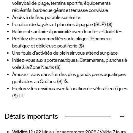
volleyball de plage, terrains sportifs, équipements
récréatifs, barbecue géant et terrasse conviviale
Accès à de l’eau potable sur le site
Location de kayaks et planches à pagaie (SUP) ($)
Bâtiment sanitaire à proximité avec douches et toilettes
Profitez des commodités sur la plage: Dépanneur,
boutique et délicieuse poutinerie ($)
Une foule d’activités de plein air vous attend sur place
Initiez-vous aux sports nautiques: Catamarans, planches à
voile à la Zone Nautik ($)
Amusez-vous dans l’un des plus grands parcs aquatiques
gonflables au Québec ($) 💦
Explorez les environs avec la location de vélos électriques
($) 🚴‍♀️
Détails importants
Validité:
Du 22 juin au 1er septembre 2026 / Valide 7 jours