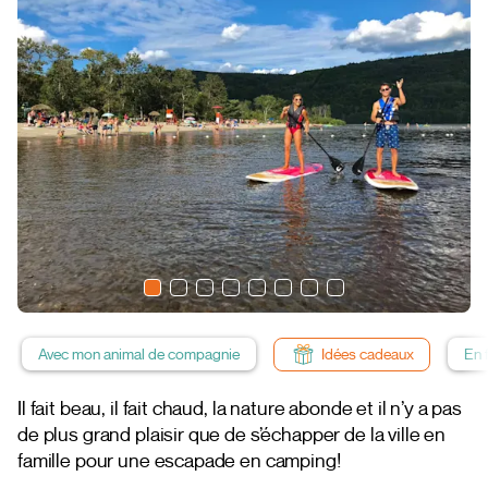
Avec mon animal de compagnie
Idées cadeaux
En 
Il fait beau, il fait chaud, la nature abonde et il n’y a pas
de plus grand plaisir que de s’échapper de la ville en
famille pour une escapade en camping!