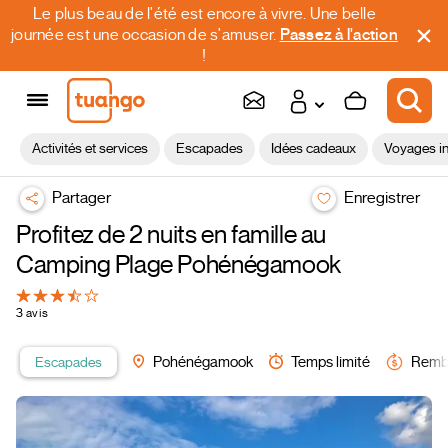
Le plus beau de l'été est encore à vivre. Une belle
journée est une occasion de s'amuser.
Passez à l'action
!
Activités et services
Escapades
Idées cadeaux
Voyages in
Partager
Enregistrer
Profitez de 2 nuits en famille au
Camping Plage Pohénégamook
3 avis
Escapades
Pohénégamook
Temps limité
Remb