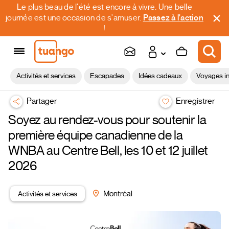
Le plus beau de l'été est encore à vivre. Une belle
journée est une occasion de s'amuser.
Passez à l'action
!
Activités et services
Escapades
Idées cadeaux
Voyages in
Partager
Enregistrer
Soyez au rendez-vous pour soutenir la
première équipe canadienne de la
WNBA au Centre Bell, les 10 et 12 juillet
2026
Activités et services
Montréal