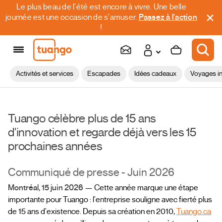
Le plus beau de l'été est encore à vivre. Une belle
journée est une occasion de s'amuser.
Passez à l'action
!
Activités et services
Escapades
Idées cadeaux
Voyages in
Tuango célèbre plus de 15 ans
d'innovation et regarde déjà vers les 15
prochaines années
Communiqué de presse - Juin 2026
Montréal, 15 juin 2026
— Cette année marque une étape
importante pour Tuango : l'entreprise souligne avec fierté plus
de 15 ans d'existence. Depuis sa création en 2010,
Tuango.ca