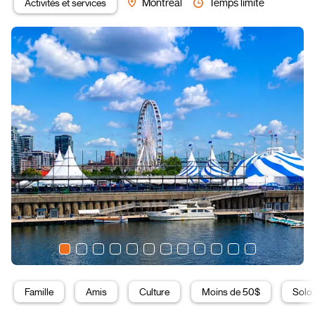
Activités et services
Montréal
Temps limité
Famille
Amis
Culture
Moins de 50$
Solo