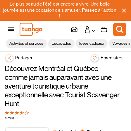
Le plus beau de l'été est encore à vivre. Une belle
journée est une occasion de s'amuser.
Passez à l'action
!
Activités et services
Escapades
Idées cadeaux
Voyages in
Partager
Enregistrer
Découvrez Montréal et Québec
comme jamais auparavant avec une
aventure touristique urbaine
exceptionnelle avec Tourist Scavenger
Hunt
4 avis