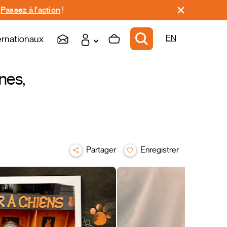
.
Passez à l'action
!
ernationaux
EN
nes,
Partager
Enregistrer