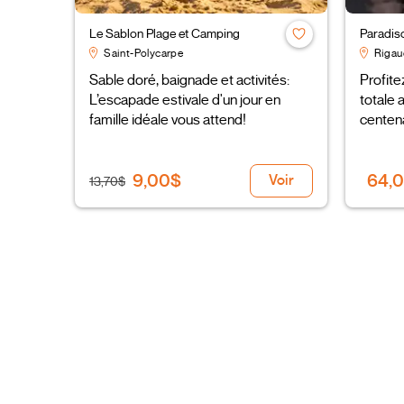
Le Sablon Plage et Camping
Paradis
Saint-Polycarpe
Rigau
Sable doré, baignade et activités:
Profite
L’escapade estivale d'un jour en
totale 
famille idéale vous attend!
centena
9,00$
64,
Voir
13,70$