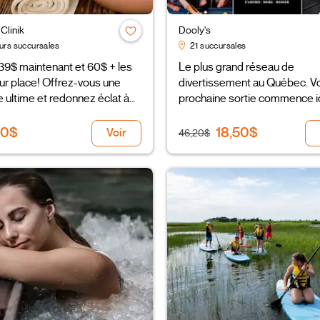
Clinik
Dooly's
urs succursales
21 succursales
39$ maintenant et 60$ + les
Le plus grand réseau de
ur place! Offrez-vous une
divertissement au Québec. V
 ultime et redonnez éclat à
prochaine sortie commence ic
isage!
00$
18,50$
Voir
46,20$