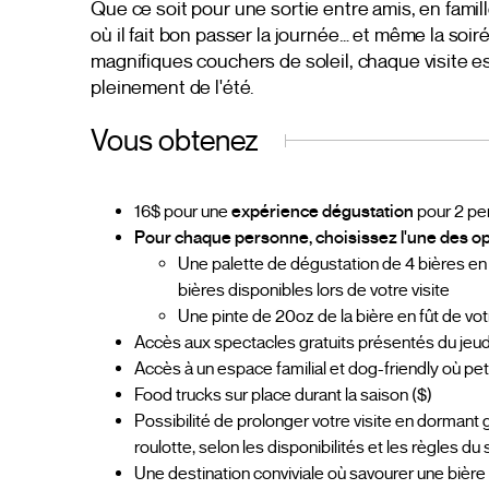
Que ce soit pour une sortie entre amis, en famill
où il fait bon passer la journée… et même la soir
magnifiques couchers de soleil, chaque visite es
pleinement de l'été.
Vous obtenez
16$ pour une
expérience dégustation
pour 2 pe
Pour chaque personne, choisissez l'une des op
Une palette de dégustation de 4 bières en 
bières disponibles lors de votre visite
Une pinte de 20oz de la bière en fût de vot
Accès aux spectacles gratuits présentés du jeud
Accès à un espace familial et dog-friendly où pet
Food trucks sur place durant la saison ($)
Possibilité de prolonger votre visite en dormant 
roulotte, selon les disponibilités et les règles du 
Une destination conviviale où savourer une bière