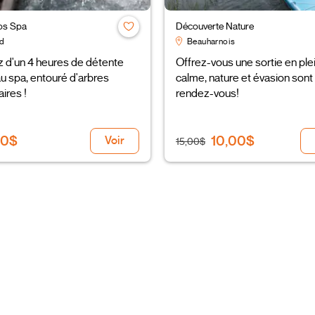
os Spa
Découverte Nature
d
Beauharnois
z d'un 4 heures de détente
Offrez-vous une sortie en plei
au spa, entouré d'arbres
calme, nature et évasion sont
ires !
rendez-vous!
00$
10,00$
Voir
15,00$