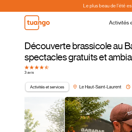
Le plus beau de l'été e
Activités 
Découverte brassicole au B
spectacles gratuits et ambian
3 avis
Activités et services
Le Haut-Saint-Laurent