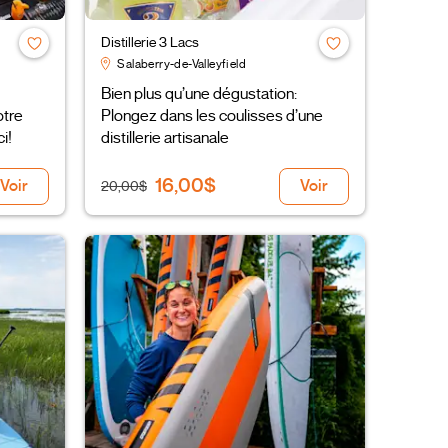
Distillerie 3 Lacs
Salaberry-de-Valleyfield
Bien plus qu’une dégustation:
otre
Plongez dans les coulisses d’une
i!
distillerie artisanale
16,00$
Voir
Voir
20,00$