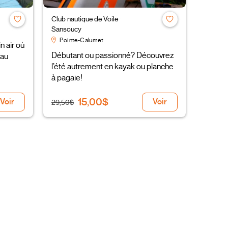
Club nautique de Voile
Sansoucy
Pointe-Calumet
n air où
Débutant ou passionné? Découvrez
 au
l’été autrement en kayak ou planche
à pagaie!
15,00$
Voir
Voir
29,50$