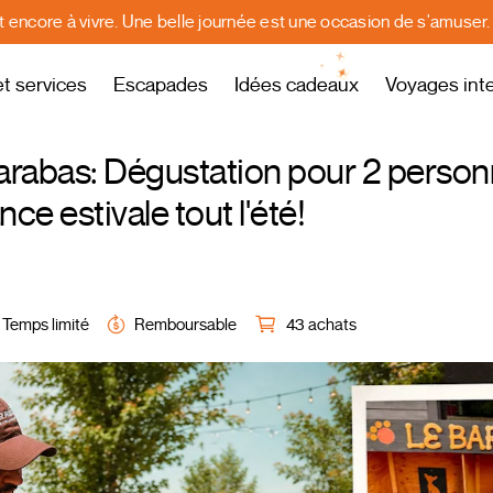
st encore à vivre. Une belle journée est une occasion de s'amuser
et services
Escapades
Idées cadeaux
Voyages int
arabas: Dégustation pour 2 person
ce estivale tout l'été!
Temps limité
Remboursable
43 achats