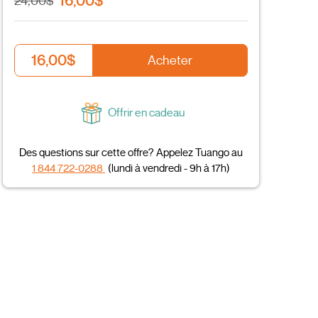
16,00$
24,00$
16,00$
Acheter
Offrir en cadeau
Des questions sur cette offre? Appelez Tuango au
1 844 722-0288
(lundi à vendredi - 9h à 17h)