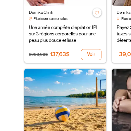
Dermka Clinik
Dermka 
Plusieurs succursales
Plusie
Une année complète d'épilation IPL
Payez 
sur 3 régions corporelles pour une
taxes s
peau plus douce et lisse
détente
votre v
137,63$
39,
Voir
3000,00$