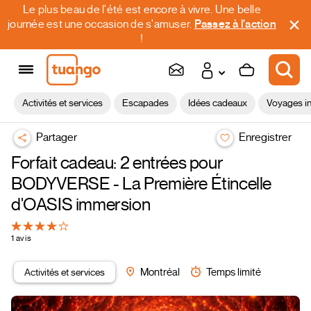
Le plus beau de l'été est encore à vivre. Une belle
journée est une occasion de s'amuser.
Passez à l'action
!
Activités et services
Escapades
Idées cadeaux
Voyages in
Partager
Enregistrer
Forfait cadeau: 2 entrées pour
BODYVERSE - La Première Étincelle
d'OASIS immersion
1 avis
Activités et services
Montréal
Temps limité