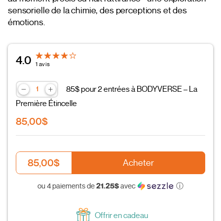
sensorielle de la chimie, des perceptions et des
émotions.
4.0
1 avis
85$ pour 2 entrées à BODYVERSE – La
Première Étincelle
85,00$
85,00$
Acheter
21.25$
ou 4 paiements de
avec
ⓘ
Offrir en cadeau