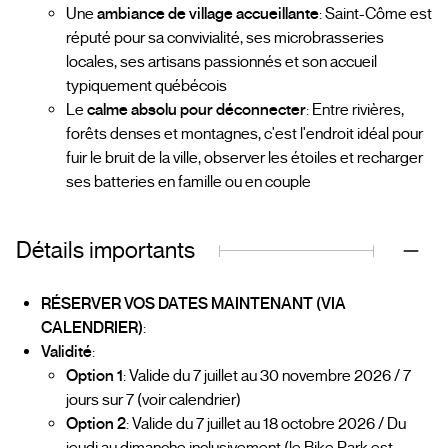
Une
ambiance de village accueillante
: Saint-Côme est
réputé pour sa convivialité, ses microbrasseries
locales, ses artisans passionnés et son accueil
typiquement québécois
Le
calme absolu pour déconnecter
: Entre rivières,
forêts denses et montagnes, c'est l'endroit idéal pour
fuir le bruit de la ville, observer les étoiles et recharger
ses batteries en famille ou en couple
Détails importants
RÉSERVER VOS DATES MAINTENANT (VIA
CALENDRIER)
:
Validité
:
Option 1
: Valide du 7 juillet au 30 novembre 2026 / 7
jours sur 7 (voir calendrier)
Option 2
: Valide du 7 juillet au 18 octobre 2026 / Du
jeudi au dimanche inclusivement (le Bike Park est