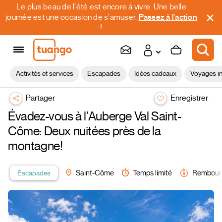
Le plus beau de l'été est encore à vivre. Une belle
journée est une occasion de s'amuser.
Passez à l'action
!
Activités et services
Escapades
Idées cadeaux
Voyages in
Partager
Enregistrer
Évadez-vous à l'Auberge Val Saint-
Côme: Deux nuitées près de la
montagne!
Escapades
Saint-Côme
Temps limité
Rembour