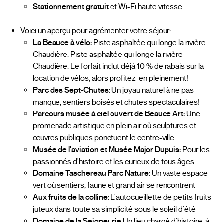
Stationnement gratuit
et Wi-Fi haute vitesse
Voici un aperçu pour agrémenter votre séjour:
La Beauce à vélo:
Piste asphaltée qui longe la rivière
Chaudière. Piste asphaltée qui longe la rivière
Chaudière. Le forfait inclut déjà 10 % de rabais sur la
location de vélos, alors profitez-en pleinement!
Parc des Sept-Chutes:
Un joyau naturel à ne pas
manque; sentiers boisés et chutes spectaculaires!
Parcours musée à ciel ouvert de Beauce Art:
Une
promenade artistique en plein air où sculptures et
œuvres publiques ponctuent le centre-ville
Musée de l'aviation et Musée Major Dupuis:
Pour les
passionnés d'histoire et les curieux de tous âges
Domaine Taschereau Parc Nature:
Un vaste espace
vert où sentiers, faune et grand air se rencontrent
Aux fruits de la colline:
L'autocueillette de petits fruits
juteux dans toute sa simplicité sous le soleil d'été
Domaine de la Seigneurie
Un lieu chargé d'histoire, à