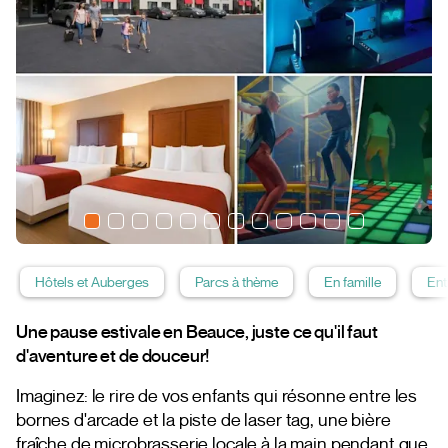
Hôtels et Auberges
Parcs à thème
En famille
Ent
Une pause estivale en Beauce, juste ce qu'il faut
d'aventure et de douceur!
Imaginez: le rire de vos enfants qui résonne entre les
bornes d'arcade et la piste de laser tag, une bière
fraîche de microbrasserie locale à la main pendant que