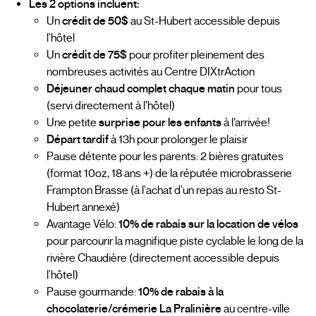
Les 2 options incluent:
Un
crédit de 50$
au St-Hubert accessible depuis
l'hôtel
Un
crédit de 75$
pour profiter pleinement des
nombreuses activités au Centre DIXtrAction
Déjeuner chaud complet chaque matin
pour tous
(servi directement à l’hôtel)
Une petite
surprise pour les enfants
à l’arrivée!
Départ tardif
à 13h pour prolonger le plaisir
Pause détente pour les parents: 2 bières gratuites
(format 10oz, 18 ans +) de la réputée microbrasserie
Frampton Brasse (à l'achat d'un repas au resto St-
Hubert annexé)
Avantage Vélo:
10% de rabais sur la location de vélos
pour parcourir la magnifique piste cyclable le long de la
rivière Chaudière (directement accessible depuis
l'hôtel)
Pause gourmande:
10% de rabais à la
chocolaterie/crémerie La Pralinière
au centre-ville