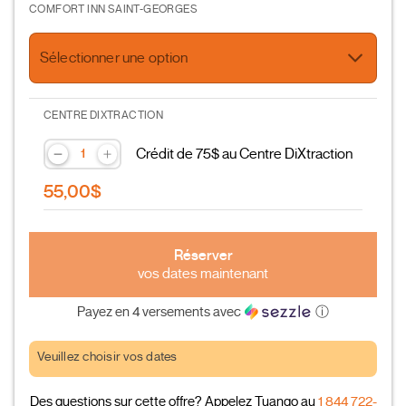
COMFORT INN SAINT-GEORGES
Sélectionner une option
CENTRE DIXTRACTION
Crédit de 75$ au Centre DiXtraction
55,00$
Réserver
vos dates maintenant
Payez en 4 versements avec
ⓘ
Veuillez choisir vos dates
Des questions sur cette offre? Appelez Tuango au
1 844 722-