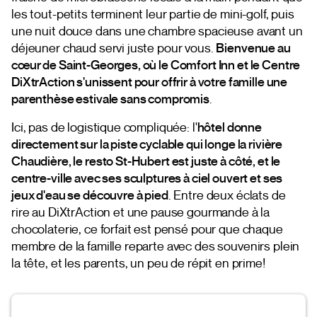
les tout-petits terminent leur partie de mini-golf, puis
une nuit douce dans une chambre spacieuse avant un
déjeuner chaud servi juste pour vous.
Bienvenue au
cœur de Saint-Georges, où le Comfort Inn et le Centre
DiXtrAction s'unissent pour offrir à votre famille une
parenthèse estivale sans compromis
.
Ici, pas de logistique compliquée: l'
hôtel donne
directement sur la piste cyclable qui longe la rivière
Chaudière, le resto St-Hubert est juste à côté, et le
centre-ville avec ses sculptures à ciel ouvert et ses
jeux d'eau se découvre à pied
. Entre deux éclats de
rire au DiXtrAction et une pause gourmande à la
chocolaterie, ce forfait est pensé pour que chaque
membre de la famille reparte avec des souvenirs plein
la tête, et les parents, un peu de répit en prime!