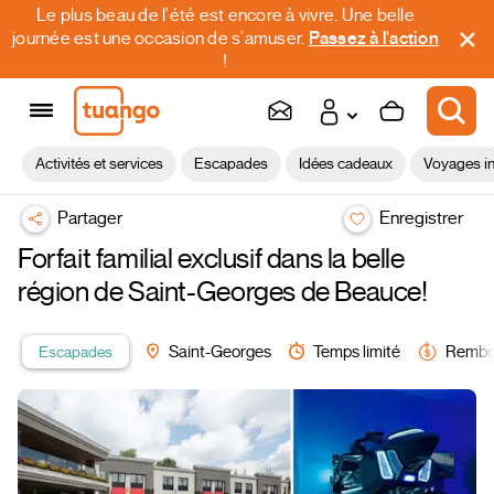
Le plus beau de l'été est encore à vivre. Une belle
journée est une occasion de s'amuser.
Passez à l'action
!
Activités et services
Escapades
Idées cadeaux
Voyages in
Partager
Enregistrer
Forfait familial exclusif dans la belle
région de Saint-Georges de Beauce!
Escapades
Saint-Georges
Temps limité
Rembo