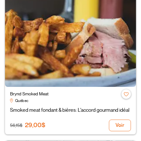
Brynd Smoked Meat
Québec
Smoked meat fondant & bières: L’accord gourmand idéal
29,00$
Voir
56,15$