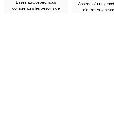
Basés au Québec, nous
Accédez à une grand
comprenons les besoins de
d’offres soigneu
notre clientèle et travaillons avec
sélectionnées et ré
des partenaires de confiance.
toute tranquillité d’