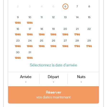
2
3
4
5
6
7
8
9
10
11
12
13
14
15
139$
139$
16
17
18
19
20
21
22
139$
139$
139$
139$
139$
179$
23
24
25
26
27
28
29
139$
139$
139$
139$
139$
179$
179$
30
31
139$
139$
Sélectionnez la date d'arrivée
Arrivée
Départ
Nuits
-
-
-
Réserver
vos dates maintenant