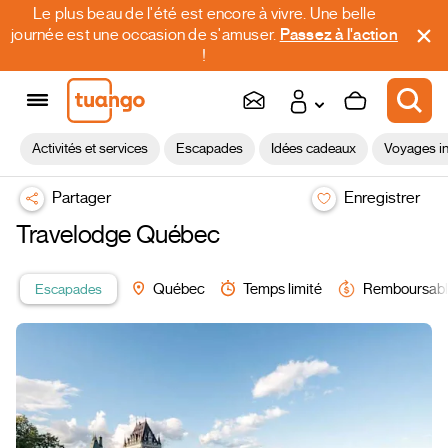
Le plus beau de l'été est encore à vivre. Une belle
journée est une occasion de s'amuser.
Passez à l'action
!
Activités et services
Escapades
Idées cadeaux
Voyages in
Partager
Enregistrer
Travelodge Québec
Escapades
Québec
Temps limité
Remboursab